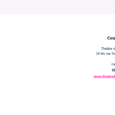
Con
Théâtre d
14 bis rue S
ca
0
www.theatred